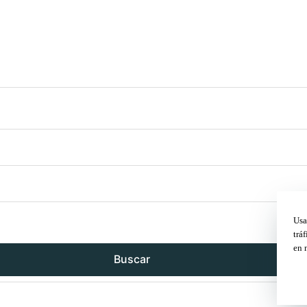
Usa
trá
en 
Buscar