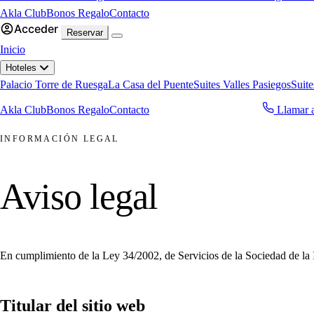
Akla Club
Bonos Regalo
Contacto
Acceder
Reservar
Inicio
Hoteles
Palacio Torre de Ruesga
La Casa del Puente
Suites Valles Pasiegos
Suite
Akla Club
Bonos Regalo
Contacto
Llamar 
Reservar ahora
INFORMACIÓN LEGAL
Aviso legal
En cumplimiento de la Ley 34/2002, de Servicios de la Sociedad de la In
Titular del sitio web