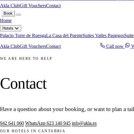
Akla Club
Gift Vouchers
Contact
Book
Home
Hotels
Palacio Torre de Ruesga
La Casa del Puente
Suites Valles Pasiegos
Suite
Akla Club
Gift Vouchers
Contact
Call now
W
Book now
WE ARE HERE TO HELP
Contact
Have a question about your booking, or want to plan a tail
942 641 060
WhatsApp 623 140 945
info@akla.es
OUR HOTELS IN CANTABRIA