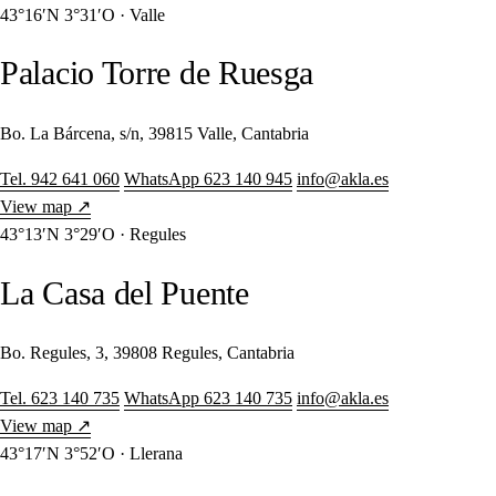
43°16′N 3°31′O · Valle
Palacio Torre de Ruesga
Bo. La Bárcena, s/n, 39815 Valle, Cantabria
Tel. 942 641 060
WhatsApp 623 140 945
info@akla.es
View map ↗
43°13′N 3°29′O · Regules
La Casa del Puente
Bo. Regules, 3, 39808 Regules, Cantabria
Tel. 623 140 735
WhatsApp 623 140 735
info@akla.es
View map ↗
43°17′N 3°52′O · Llerana