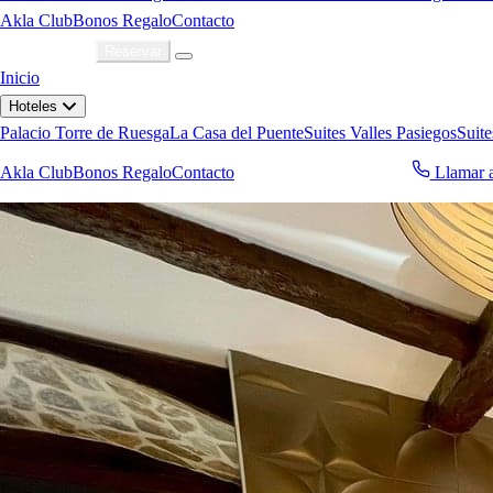
Akla Club
Bonos Regalo
Contacto
Acceder
Reservar
Inicio
Hoteles
Palacio Torre de Ruesga
La Casa del Puente
Suites Valles Pasiegos
Suite
Akla Club
Bonos Regalo
Contacto
Llamar 
Reservar ahora