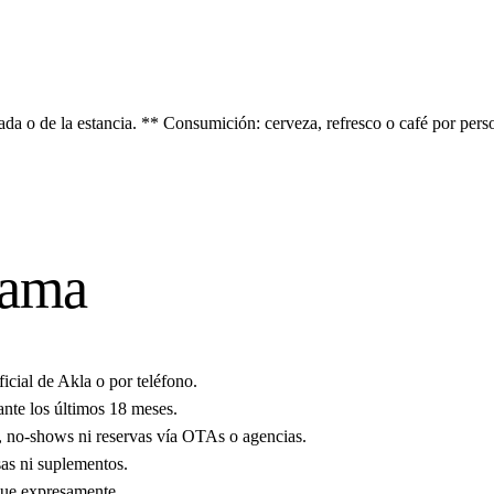
gada o de la estancia. ** Consumición: cerveza, refresco o café por per
rama
icial de Akla o por teléfono.
ante los últimos 18 meses.
, no-shows ni reservas vía OTAs o agencias.
sas ni suplementos.
que expresamente.