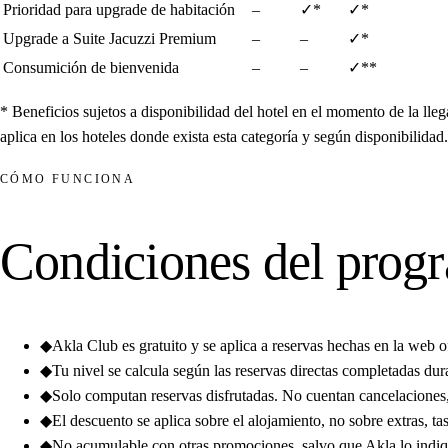
Prioridad para upgrade de habitación
–
✓*
✓*
Upgrade a Suite Jacuzzi Premium
–
–
✓*
Consumición de bienvenida
–
–
✓**
* Beneficios sujetos a disponibilidad del hotel en el momento de la lle
aplica en los hoteles donde exista esta categoría y según disponibilidad.
CÓMO FUNCIONA
Condiciones del prog
◆
Akla Club es gratuito y se aplica a reservas hechas en la web of
◆
Tu nivel se calcula según las reservas directas completadas dur
◆
Solo computan reservas disfrutadas. No cuentan cancelaciones
◆
El descuento se aplica sobre el alojamiento, no sobre extras, ta
◆
No acumulable con otras promociones, salvo que Akla lo indi