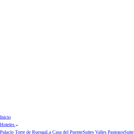
Inicio
Hoteles
Palacio Torre de Ruesga
La Casa del Puente
Suites Valles Pasiegos
Suite