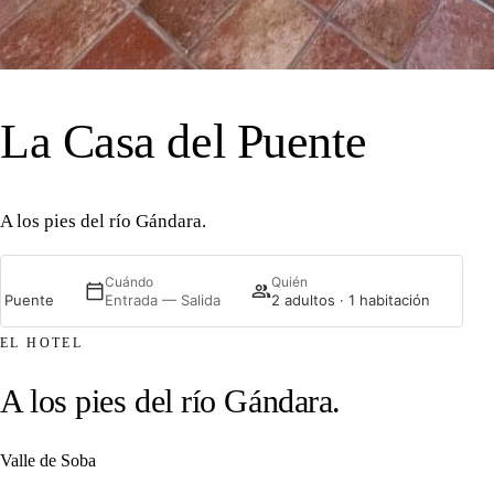
43°13′N 3°29′O · REGULES
La Casa del Puente
A los pies del río Gándara.
P
Cuándo
Quién
l Puente
Entrada — Salida
2 adultos · 1 habitación
EL HOTEL
A los pies del río Gándara.
Valle de Soba