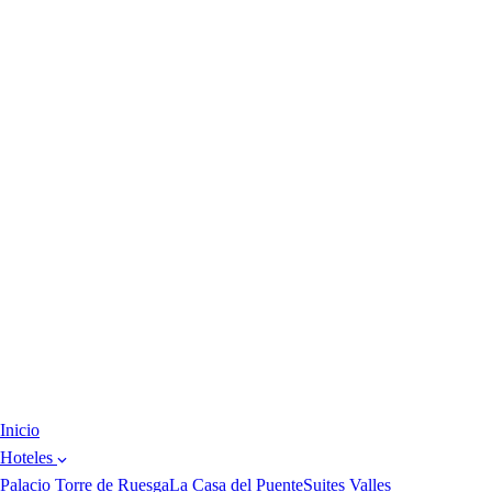
Inicio
Hoteles
Palacio Torre de Ruesga
La Casa del Puente
Suites Valles