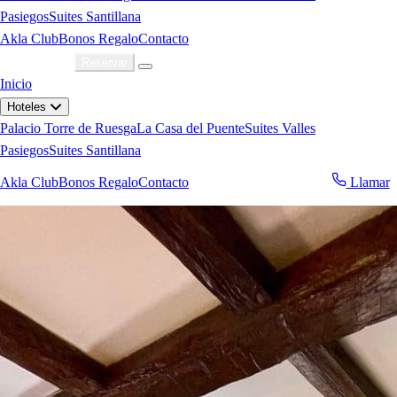
Pasiegos
Suites Santillana
Akla Club
Bonos Regalo
Contacto
Acceder
Reservar
Inicio
Hoteles
Palacio Torre de Ruesga
La Casa del Puente
Suites Valles
Pasiegos
Suites Santillana
Akla Club
Bonos Regalo
Contacto
Llamar
Reservar ahora
ahora
WhatsApp