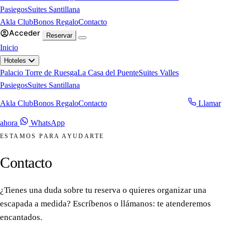
Pasiegos
Suites Santillana
Akla Club
Bonos Regalo
Contacto
Acceder
Reservar
Inicio
Hoteles
Palacio Torre de Ruesga
La Casa del Puente
Suites Valles
Pasiegos
Suites Santillana
Akla Club
Bonos Regalo
Contacto
Llamar
Reservar ahora
ahora
WhatsApp
ESTAMOS PARA AYUDARTE
Contacto
¿Tienes una duda sobre tu reserva o quieres organizar una
escapada a medida? Escríbenos o llámanos: te atenderemos
encantados.