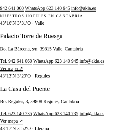
942 641 060
WhatsApp 623 140 945
info@akla.es
NUESTROS HOTELES EN CANTABRIA
43°16′N 3°31′O · Valle
Palacio Torre de Ruesga
Bo. La Bárcena, s/n, 39815 Valle, Cantabria
Tel. 942 641 060
WhatsApp 623 140 945
info@akla.es
Ver mapa ↗
43°13′N 3°29′O · Regules
La Casa del Puente
Bo. Regules, 3, 39808 Regules, Cantabria
Tel. 623 140 735
WhatsApp 623 140 735
info@akla.es
Ver mapa ↗
43°17′N 3°52′O · Llerana