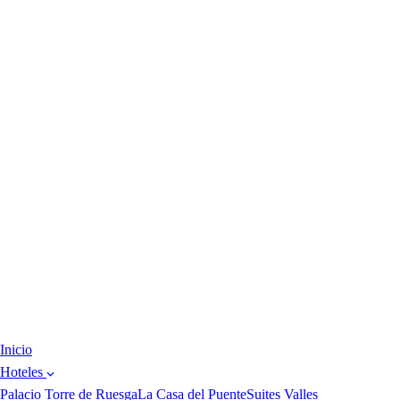
Inicio
Hoteles
Palacio Torre de Ruesga
La Casa del Puente
Suites Valles