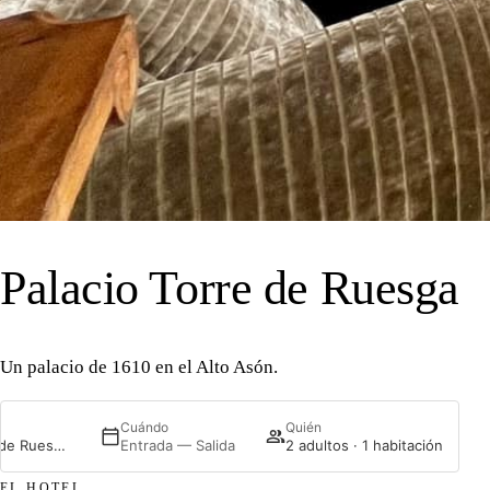
43°16′N 3°31′O · VALLE
Palacio Torre de Ruesga
Un palacio de 1610 en el Alto Asón.
Cuándo
Quién
Akla Palacio Torre de Ruesga
Entrada — Salida
2 adultos · 1 habitación
EL HOTEL