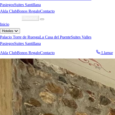
Pasiegos
Suites Santillana
Akla Club
Bonos Regalo
Contacto
Acceder
Reservar
Inicio
Hoteles
Palacio Torre de Ruesga
La Casa del Puente
Suites Valles
Pasiegos
Suites Santillana
Akla Club
Bonos Regalo
Contacto
Llamar
Reservar ahora
ahora
WhatsApp